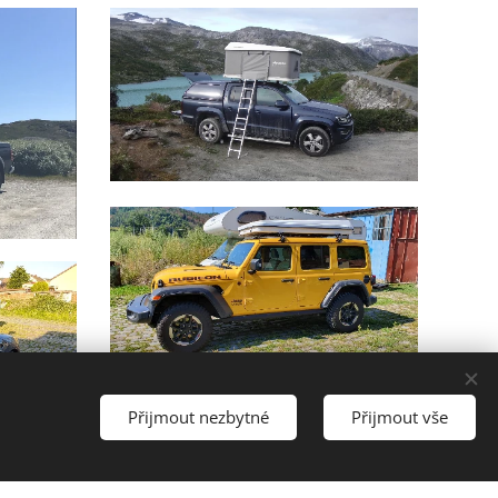
Přijmout nezbytné
Přijmout vše