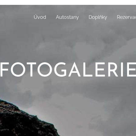
Úvod
Autostany
Doplňky
Rezerva
FOTOGALERI