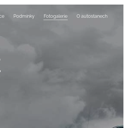
ce
Podmínky
Fotogalerie
O autostanech
E